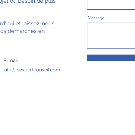
rojet ou besoin de plus
Message
d'hui et laissez-nous
vos démarches en
E-mail
info@fsexpertconseil.com